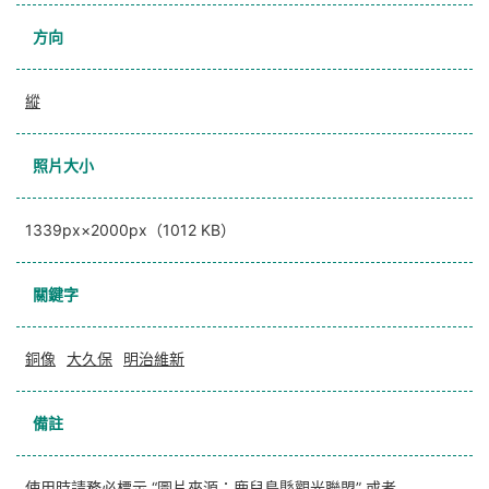
方向
縱
照片大小
1339px×2000px（1012 KB）
關鍵字
銅像
大久保
明治維新
備註
使用時請務必標示 “圖片來源：鹿兒島縣觀光聯盟” 或者