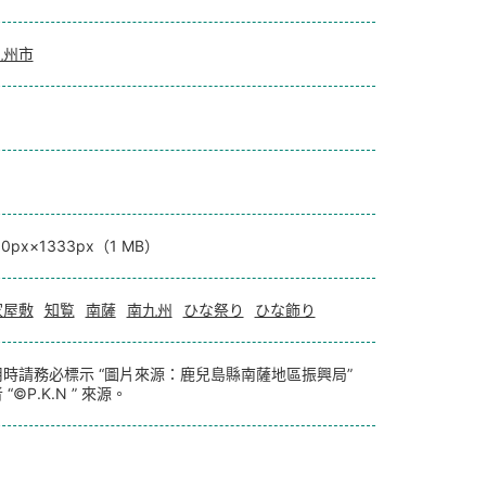
九州市
00px×1333px（1 MB）
家屋敷
知覧
南薩
南九州
ひな祭り
ひな飾り
用時請務必標示 “圖片來源：鹿兒島縣南薩地區振興局”
 “©P.K.N ” 來源。