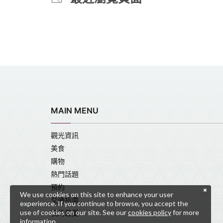
MAIN MENU
觀光資訊
美食
購物
熱門話題
預約
We use cookies on this site to enhance your user
交通指南
experience. If you continue to browse, you accept the
use of cookies on our site. See our
cookies policy
for more
我的最愛
information.