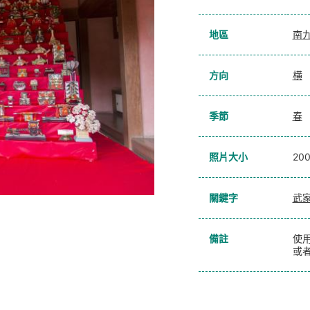
地區
南
方向
横
季節
春
照片大小
20
關鍵字
武
備註
使
或者