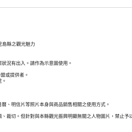
兒島縣之觀光魅力
際狀況有出入。請作為示意圖使用。
聯盟或提供者。
處。
月曆、明信片等照片本身與商品銷售相關之使用方式。
輯、裁切。但針對與本縣觀光振興明顯無關之人物圖片，禁止予