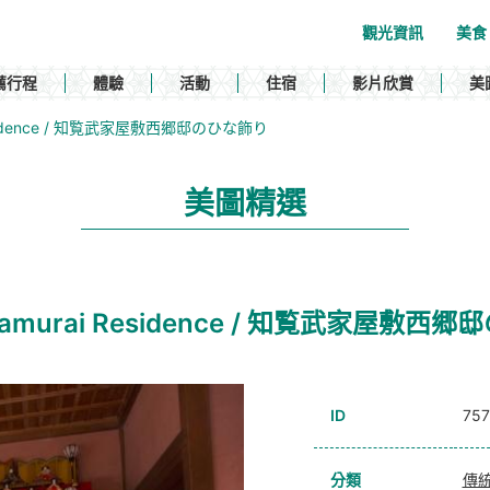
觀光資訊
美食
薦行程
體驗
活動
住宿
影片欣賞
美
rai Residence / 知覧武家屋敷西郷邸のひな飾り
美圖精選
iran Samurai Residence / 知覧武家屋敷
ID
757
分類
傳