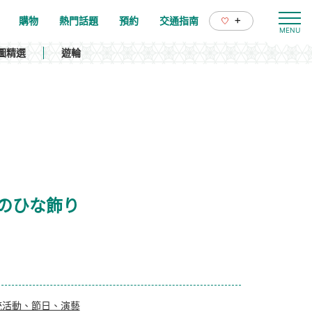
+
購物
熱門話題
預約
交通指南
圖精選
遊輪
西郷邸のひな飾り
統活動、節日、演藝