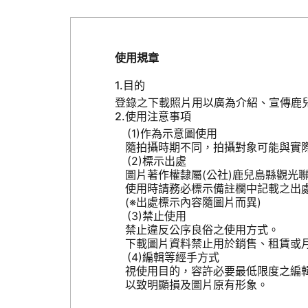
使用規章
目的
登錄之下載照片用以廣為介紹、宣傳鹿
使用注意事項
作為示意圖使用
隨拍攝時期不同，拍攝對象可能與實
標示出處
圖片著作權隸屬(公社)鹿兒島縣觀光
使用時請務必標示備註欄中記載之出
(※出處標示內容隨圖片而異)
禁止使用
禁止違反公序良俗之使用方式。
下載圖片資料禁止用於銷售、租賃或
編輯等經手方式
視使用目的，容許必要最低限度之編
以致明顯損及圖片原有形象。