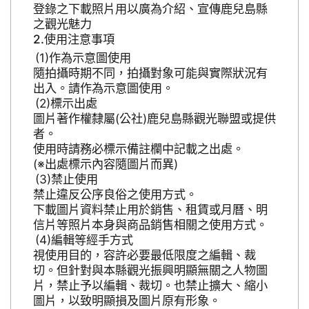
登錄之下載照片用以廣為介紹、宣傳鹿兒島縣
之觀光魅力
使用注意事項
作為示意圖使用
隨拍攝時期不同，拍攝對象可能與實際狀況有
出入。請作為示意圖使用。
標示出處
圖片著作權隸屬(公社)鹿兒島縣觀光聯盟或提供
者。
使用時請務必標示備註欄中記載之出處。
(※出處標示內容隨圖片而異)
禁止使用
禁止違反公序良俗之使用方式。
下載圖片資料禁止用於銷售、租賃或月曆、明
信片等照片本身與商品銷售相關之使用方式。
編輯等經手方式
視使用目的，容許必要最低限度之編輯、裁
切。但針對與本縣觀光振興明顯無關之人物圖
片，禁止予以編輯、裁切。也禁止擴大、縮小
圖片，以致明顯損及圖片原有形象。