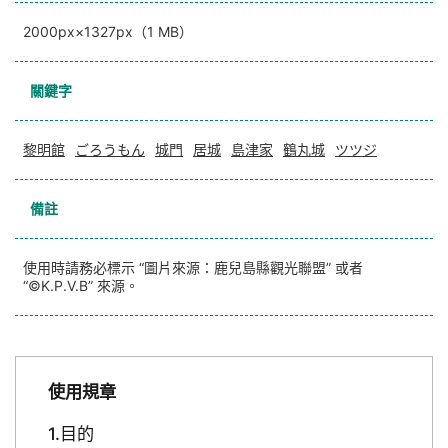
2000px×1327px（1 MB）
關鍵字
黎明館
ごろうもん
城門
居城
島津家
鶴丸城
ツツジ
備註
使用時請務必標示 “圖片來源：鹿兒島縣觀光聯盟” 或者
“©K.P.V.B” 來源。
使用規章
目的