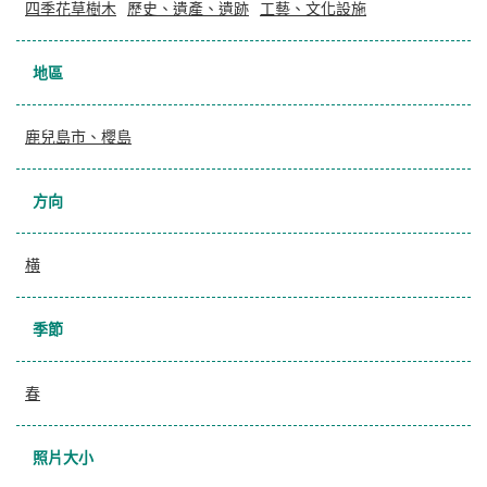
四季花草樹木
歷史、遺產、遺跡
工藝、文化設施
地區
鹿兒島市、櫻島
方向
横
季節
春
照片大小