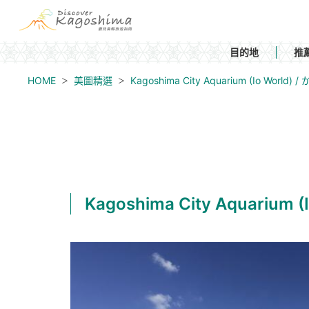
目的地
推
HOME
美圖精選
Kagoshima City Aquarium (Io Wo
Kagoshima City Aquariu