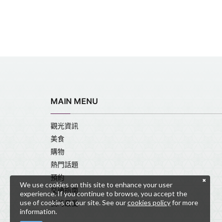
MAIN MENU
觀光資訊
美食
購物
熱門話題
預約
We use cookies on this site to enhance your user
交通指南
experience. If you continue to browse, you accept the
use of cookies on our site. See our
cookies policy
for more
我的最愛
information.