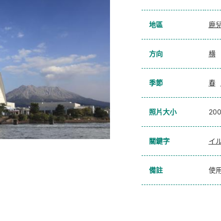
地區
鹿
方向
横
季節
春
照片大小
20
關鍵字
イ
備註
使用