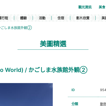
觀光資訊
美食
薦行程
體驗
活動
住宿
影片欣賞
美
rld) / かごしま水族館外観②
美圖精選
m (Io World) / かごしま水族館外観②
ID
95
分類
動