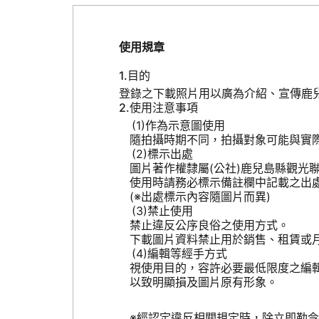
使用規章
目的
登錄之下載照片用以廣為介紹、宣傳鹿
使用注意事項
作為示意圖使用
隨拍攝時期不同，拍攝對象可能與實
標示出處
圖片著作權隸屬(公社)鹿兒島縣觀光
使用時請務必標示備註欄中記載之出
(※出處標示內容隨圖片而異)
禁止使用
禁止違反公序良俗之使用方式。
下載圖片資料禁止用於銷售、租賃或
編輯等經手方式
視使用目的，容許必要最低限度之編
以致明顯損及圖片原有形象。
※經認定違反相關規定時，除立即勒