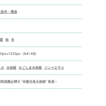
兒島市、櫻島
夏
秋
冬
00px×1333px（641 KB）
ルカ
水族館
かごしま水族館
ジンベエザメ
時請務必標示 “©鹿兒島水族館” 來源。