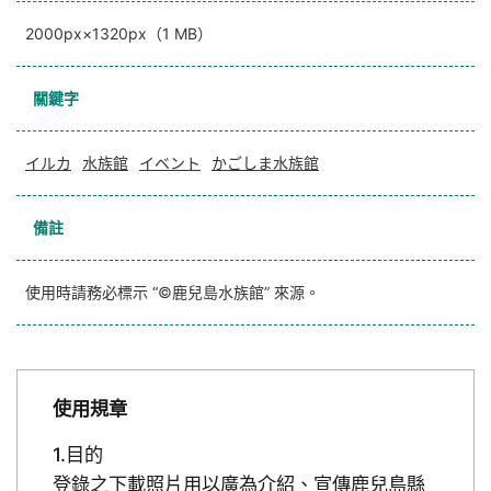
2000px×1320px（1 MB）
關鍵字
イルカ
水族館
イベント
かごしま水族館
備註
使用時請務必標示 “©鹿兒島水族館” 來源。
使用規章
目的
登錄之下載照片用以廣為介紹、宣傳鹿兒島縣