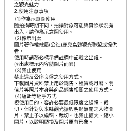
之觀光魅力
使用注意事項
作為示意圖使用
隨拍攝時期不同，拍攝對象可能與實際狀況有
出入。請作為示意圖使用。
標示出處
圖片著作權隸屬(公社)鹿兒島縣觀光聯盟或提供
者。
使用時請務必標示備註欄中記載之出處。
(※出處標示內容隨圖片而異)
禁止使用
禁止違反公序良俗之使用方式。
下載圖片資料禁止用於銷售、租賃或月曆、明
信片等照片本身與商品銷售相關之使用方式。
編輯等經手方式
視使用目的，容許必要最低限度之編輯、裁
切。但針對與本縣觀光振興明顯無關之人物圖
片，禁止予以編輯、裁切。也禁止擴大、縮小
圖片，以致明顯損及圖片原有形象。