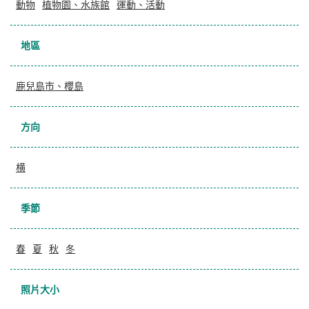
動物
植物園、水族館
運動、活動
地區
鹿兒島市、櫻島
方向
横
季節
春
夏
秋
冬
照片大小