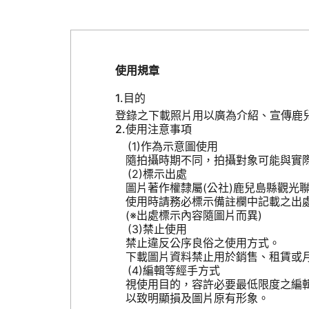
使用規章
目的
登錄之下載照片用以廣為介紹、宣傳鹿
使用注意事項
作為示意圖使用
隨拍攝時期不同，拍攝對象可能與實
標示出處
圖片著作權隸屬(公社)鹿兒島縣觀光
使用時請務必標示備註欄中記載之出
(※出處標示內容隨圖片而異)
禁止使用
禁止違反公序良俗之使用方式。
下載圖片資料禁止用於銷售、租賃或
編輯等經手方式
視使用目的，容許必要最低限度之編
以致明顯損及圖片原有形象。