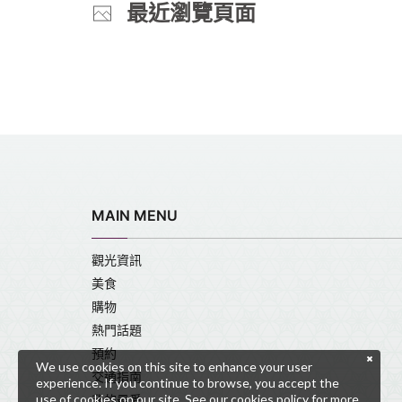
最近瀏覽頁面
MAIN MENU
觀光資訊
美食
購物
熱門話題
預約
We use cookies on this site to enhance your user
交通指南
experience. If you continue to browse, you accept the
use of cookies on our site. See our
cookies policy
for more
我的最愛