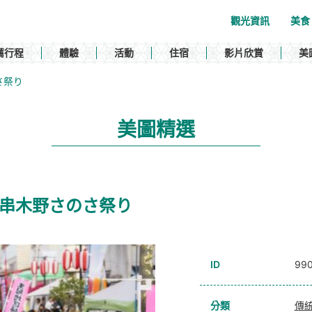
觀光資訊
美食
薦行程
體驗
活動
住宿
影片欣賞
美
さのさ祭り
美圖精選
val / 串木野さのさ祭り
ID
99
分類
傳