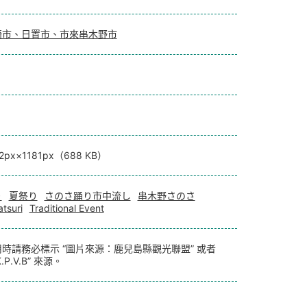
崎市、日置市、市來串木野市
72px×1181px（688 KB）
り
夏祭り
さのさ踊り市中流し
串木野さのさ
tsuri
Traditional Event
時請務必標示 “圖片來源：鹿兒島縣觀光聯盟” 或者
.P.V.B” 來源。