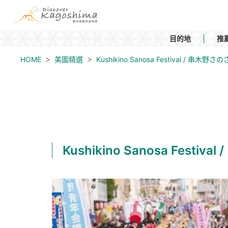
目的地
推
HOME
美圖精選
Kushikino Sanosa Festival / 串木野
Kushikino Sanosa Festi