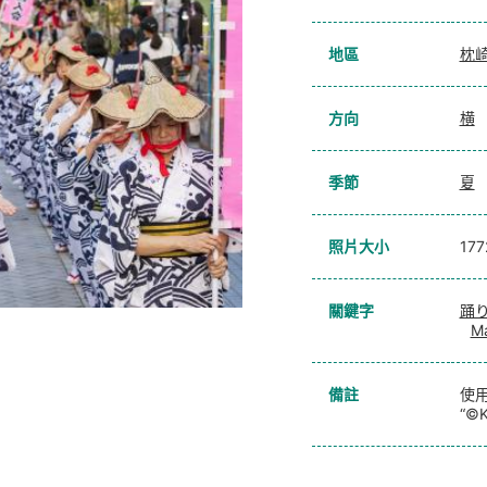
地區
枕
方向
横
季節
夏
照片大小
17
關鍵字
踊
Ma
備註
使用
“©K