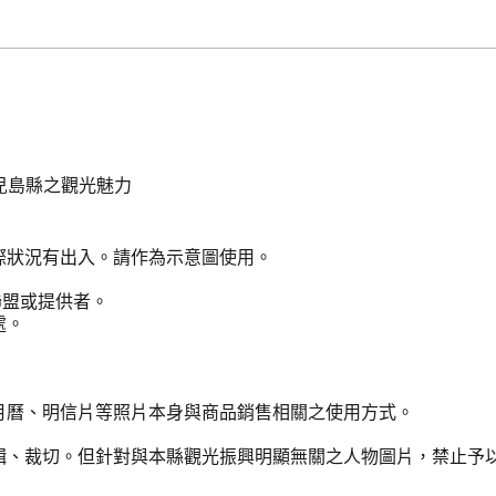
兒島縣之觀光魅力
際狀況有出入。請作為示意圖使用。
聯盟或提供者。
處。
月曆、明信片等照片本身與商品銷售相關之使用方式。
輯、裁切。但針對與本縣觀光振興明顯無關之人物圖片，禁止予