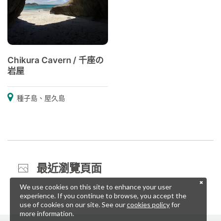
Chikura Cavern / 千座の
岩屋
種子島、屋久島
最近瀏覽頁面
We use cookies on this site to enhance your user
experience. If you continue to browse, you accept the
use of cookies on our site. See our
cookies policy
for
more information.