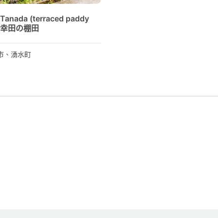
Tanada (terraced paddy
) / 幸田の棚田
市、湧水町