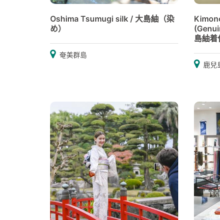
Oshima Tsumugi silk / 大島紬（染
Kimono
め）
(Genui
島紬着
奄美群島
鹿兒