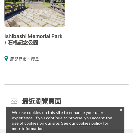
Ishibashi Memorial Park
/ 石橋記念公園
鹿兒島市、櫻島
最近瀏覽頁面
We use cookies on this site to enhance your user
experience. If you continue to browse, you accept the
use of cookies on our site. See our
cookies policy
for
more information.