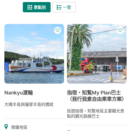
景點別
一覽
Nankyu渡輪
指宿・知覧My Plan巴士
（我行我素自由乘車方案）
大隅半島與薩摩半島的橋樑
巡遊指宿・知覽地區主要觀光景
點的觀光路線巴士
南薩地區