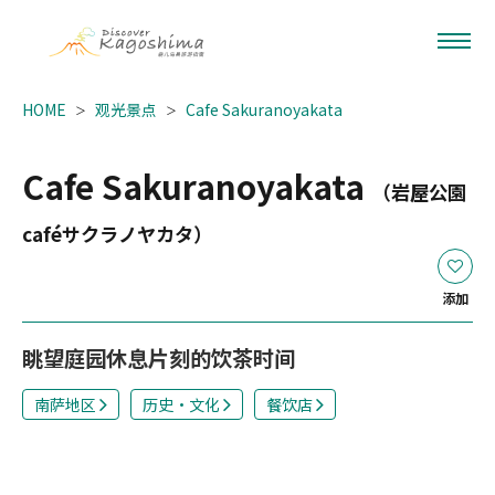
HOME
观光景点
Cafe Sakuranoyakata
Cafe Sakuranoyakata
（岩屋公園
caféサクラノヤカタ）
添加
眺望庭园休息片刻的饮茶时间
南萨地区
历史・文化
餐饮店