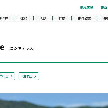
观光信息
美食
荐行程
体验
活动
住宿
视频欣赏
美
ce
（コシキテラス）
鲜料理
咖啡店