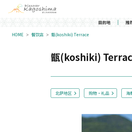
目的地
推
HOME
餐饮店
甑(koshiki) Terrace
甑(koshiki) Terra
北萨地区
购物・礼品
海