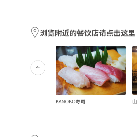
浏览附近的餐饮店请点击这里
央站 特产横丁・美食横
KANOKO寿司
山