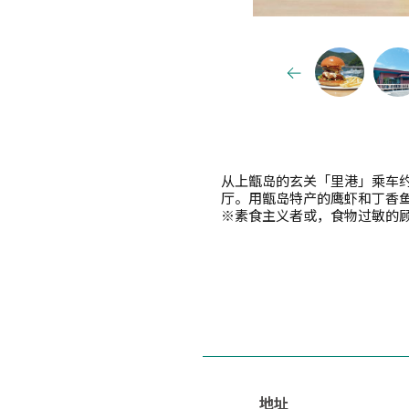
从上甑岛的玄关「里港」乘车约
厅。用甑岛特产的鹰虾和丁香
※素食主义者或，食物过敏的
地址