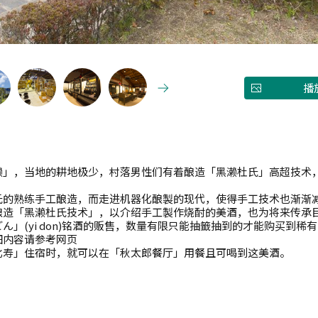
播
濑」，当地的耕地极少，村落男性们有着酿造「黑濑杜氏」高超技术
氏的熟练手工酿造，而走进机器化酿製的现代，使得手工技术也渐渐
酿造「黑濑杜氏技术」，以介绍手工製作烧酎的美酒，也为将来传承
」(yi don)铭酒的贩售，数量有限只能抽籤抽到的才能购买到稀
细内容请参考网页
比寿」住宿时，就可以在「秋太郎餐厅」用餐且可喝到这美酒。