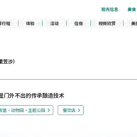
观光信息
美食
荐行程
体验
活动
住宿
视频欣赏
美
里笠沙）
是门外不出的传承酿造技术
族馆・动物园・主题公园
餐饮店