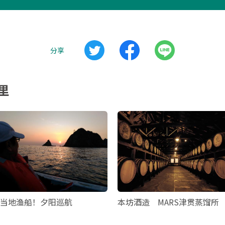
分享
里
当地渔船！夕阳巡航
本坊酒造 MARS津贯蒸馏所