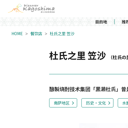
目的地
推
HOME
餐饮店
杜氏之里 笠沙
杜氏之里 笠沙
（杜氏の
酿製烧酎技术集团「黑濑杜氏」曾
南萨地区
历史・文化
水