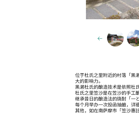
位于杜氏之里附近的村落「黑
大的影响力。
黑濑杜氏的酿造技术是依照杜
杜氏之里笠沙是在笠沙的手工
继承昔日的酿造法的烧酎「一どん
每个月举办一次投函抽籤，详
其他，如在南萨摩市「笠沙惠