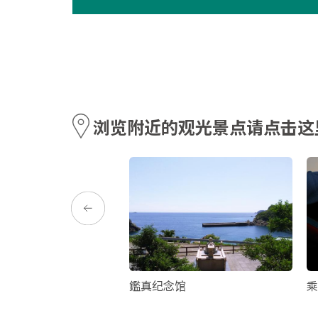
浏览附近的观光景点请点击这
社
鑑真纪念馆
乘