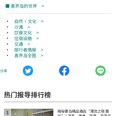
■
喜界岛的世界 >
・
自然・文化 >
・
沙滩 >
・
饮食文化 >
・
住宿设施 >
・
交通 >
・
旅行者情报 >
・
喜界岛全图 >
分享
热门报导排行榜
揭秘雾岛精品酒店“漂流之宿 霞
灿” | 温泉、美食、风景，尽享生