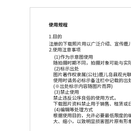
使用规程
目的
注册的下载照片用以广泛介绍、宣传鹿
使用注意事项
作为示意图使用
随拍摄时期不同，拍摄对象可能与实
标示出处
图片著作权隶属(公社)鹿儿岛县观光
使用时请务必标示备注栏中记载的出
(※出处标示内容随图片而异)
禁止使用
禁止违反公序良俗的使用方式。
下载图片资料禁止用于销售、租赁或
编辑等处理方式
根据使用目的，允许必要最低限度的
大、缩小，以致明显损害图片原有形