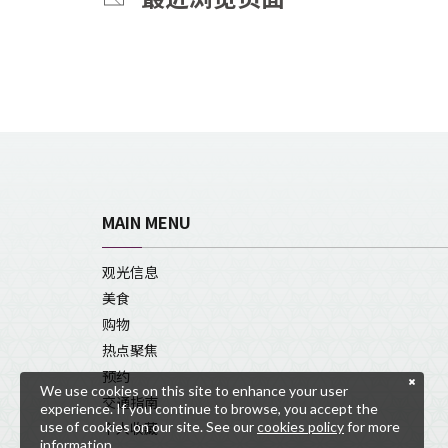
MAIN MENU
观光信息
美食
购物
热点聚焦
预约
We use cookies on this site to enhance your user
交通指南
experience. If you continue to browse, you accept the
use of cookies on our site. See our
cookies policy
for more
个人收藏
information.