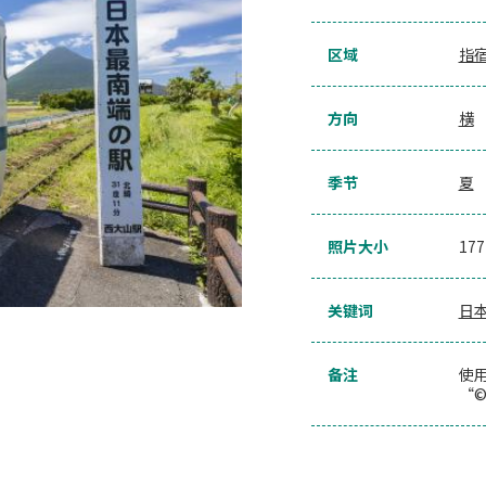
区域
指
方向
横
季节
夏
照片大小
17
关键词
日
备注
使
“©