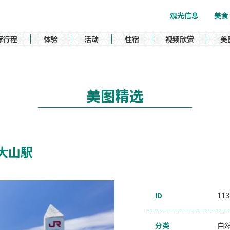
观光信息
美食
荐行程
体验
活动
住宿
视频欣赏
美
美图精选
 西大山駅
ID
113
分类
自