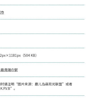
宿市
72px×1181px（504 KB）
本最南端の駅
用时请注明“图片来源：鹿儿岛县观光联盟”或者
K.P.V.B”。