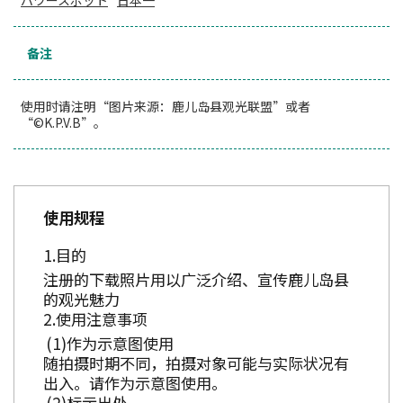
パワースポット
日本一
备注
使用时请注明“图片来源：鹿儿岛县观光联盟”或者
“©K.P.V.B”。
使用规程
目的
注册的下载照片用以广泛介绍、宣传鹿儿岛县
的观光魅力
使用注意事项
作为示意图使用
随拍摄时期不同，拍摄对象可能与实际状况有
出入。请作为示意图使用。
标示出处