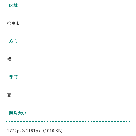
区域
姶良市
方向
横
季节
夏
照片大小
1772px×1181px（1010 KB）