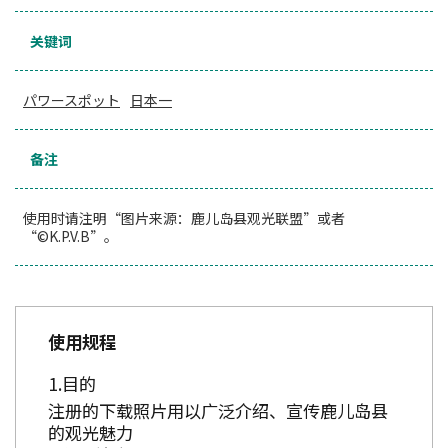
关键词
パワースポット
日本一
备注
使用时请注明“图片来源：鹿儿岛县观光联盟”或者
“©K.P.V.B”。
使用规程
目的
注册的下载照片用以广泛介绍、宣传鹿儿岛县
的观光魅力