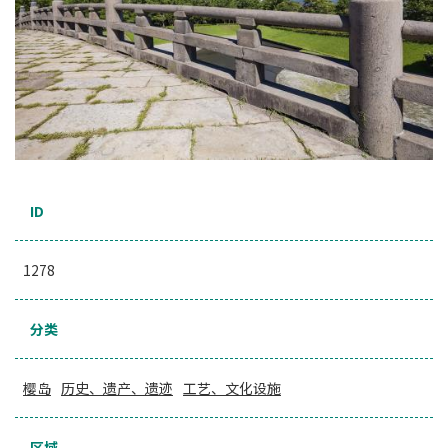
ID
1278
分类
樱岛
历史、遗产、遗迹
工艺、文化设施
区域