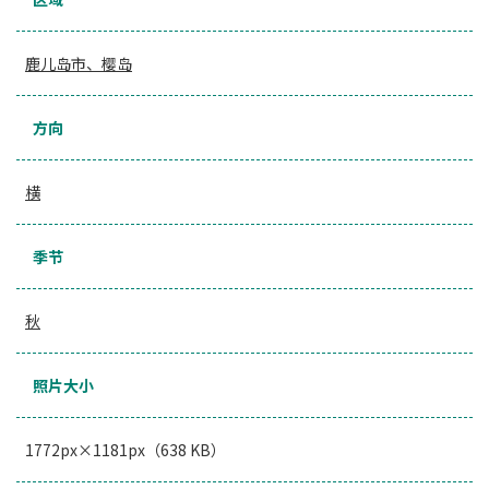
鹿儿岛市、樱岛
方向
横
季节
秋
照片大小
1772px×1181px（638 KB）