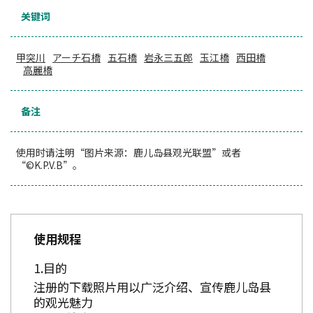
关键词
甲突川
アーチ石橋
五石橋
岩永三五郎
玉江橋
西田橋
高麗橋
备注
使用时请注明“图片来源：鹿儿岛县观光联盟”或者
“©K.P.V.B”。
使用规程
目的
注册的下载照片用以广泛介绍、宣传鹿儿岛县
的观光魅力