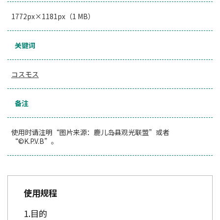
1772px×1181px（1 MB）
关键词
コスモス
备注
使用时请注明“图片来源：鹿儿岛县观光联盟”或者
“©K.P.V.B”。
使用规程
目的