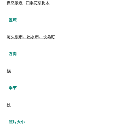
自然景观
四季花草树木
区域
阿久根市、出水市、长岛町
方向
横
季节
秋
照片大小