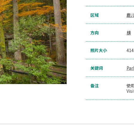
区域
鹿
方向
横
照片大小
41
关键词
Par
备注
使用
Vis