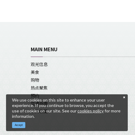
MAIN MENU
观光信息
美食
购物
热点聚焦
预约
We use cookies on this site to enhance your user
交通指南
experience. If you continue to browse, you accept the
use of cookies on our site. See our
cookies policy
for more
个人收藏
information.
Accept