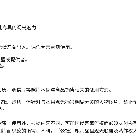
儿岛县的观光魅力
际状况有出入。请作为示意图使用。
联盟或提供者。
处。
日历、明信片等照片本身与商品销售相关的使用方式。
编辑、裁切。但针对与本县观光振兴明显无关的人物图片，禁止
象。
令禁止使用外，根据内容不同，可能因侵害著作权而必须支付损
图片而导致的损害、不利，（公社）鹿儿岛县观光联盟及著作权