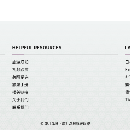
HELPFUL RESOURCES
L
旅游须知
日
视频欣赏
En
美图精选
한
旅游手册
繁
相关链接
简
关于我们
Ti
联系我们
© 鹿儿岛县・鹿儿岛县观光联盟