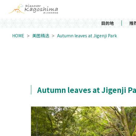
目的地
推
HOME
美图精选
Autumn leaves at Jigenji Park
Autumn leaves at Jigenji P