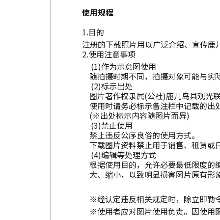
使用规程
目的
注册的下载照片用以广泛介绍、宣传鹿
使用注意事项
作为示意图使用
随拍摄时期不同，拍摄对象可能与实
标示出处
图片著作权隶属(公社)鹿儿岛县观光
使用时请务必标示备注栏中记载的出
(※出处标示内容随图片而异)
禁止使用
禁止违反公序良俗的使用方式。
下载图片资料禁止用于销售、租赁或
编辑等处理方式
根据使用目的，允许必要最低限度的
大、缩小，以致明显损害图片原有形
※经认定违反相关规定时，除立即勒
※使用者应对图片使用负责。因使用