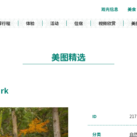
观光信息
美食
荐行程
体验
活动
住宿
视频欣赏
美
美图精选
ark
ID
217
分类
自