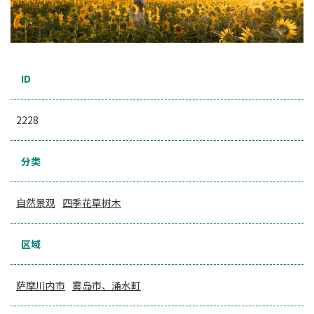
ID
2228
分类
自然景观
四季花草树木
区域
萨摩川内市
雾岛市、涌水町