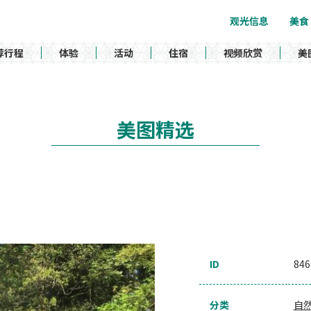
观光信息
美食
荐行程
体验
活动
住宿
视频欣赏
美
美图精选
ID
846
分类
自