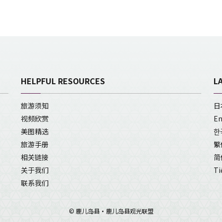
HELPFUL RESOURCES
L
旅游须知
日
视频欣赏
En
美图精选
한
旅游手册
繁
相关链接
简
关于我们
Ti
联系我们
© 鹿儿岛县・鹿儿岛县观光联盟