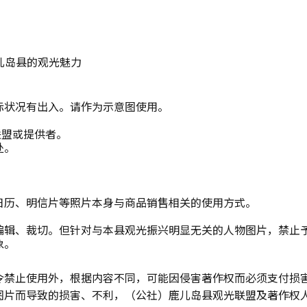
儿岛县的观光魅力
际状况有出入。请作为示意图使用。
联盟或提供者。
处。
日历、明信片等照片本身与商品销售相关的使用方式。
编辑、裁切。但针对与本县观光振兴明显无关的人物图片，禁止
象。
令禁止使用外，根据内容不同，可能因侵害著作权而必须支付损
图片而导致的损害、不利，（公社）鹿儿岛县观光联盟及著作权