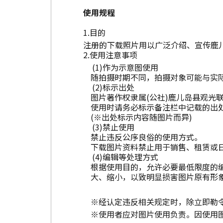
使用规程
目的
注册的下载照片用以广泛介绍、宣传鹿
使用注意事项
作为示意图使用
随拍摄时期不同，拍摄对象可能与实
标示出处
图片著作权隶属(公社)鹿儿岛县观光
使用时请务必标示备注栏中记载的出
(※出处标示内容随图片而异)
禁止使用
禁止违反公序良俗的使用方式。
下载图片资料禁止用于销售、租赁或
编辑等处理方式
根据使用目的，允许必要最低限度的
大、缩小，以致明显损害图片原有形
※经认定违反相关规定时，除立即勒
※使用者应对图片使用负责。因使用