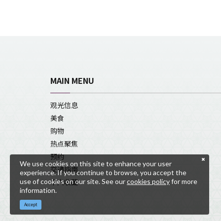
MAIN MENU
观光信息
美食
购物
热点聚焦
预约
We use cookies on this site to enhance your user
交通指南
experience. If you continue to browse, you accept the
use of cookies on our site. See our
cookies policy
for more
个人收藏
information.
Accept