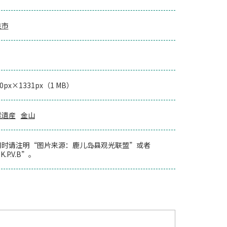
良市
00px×1331px（1 MB）
業遺産
金山
用时请注明“图片来源：鹿儿岛县观光联盟”或者
K.P.V.B”。