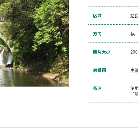
区域
姶
方向
横
照片大小
20
关键词
産
备注
使
“©