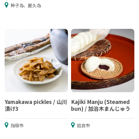
种子岛、屋久岛
Yamakawa pickles / 山川
Kajiki Manju (Steamed
漬け3
bun) / 加治木まんじゅう
指宿市
姶良市