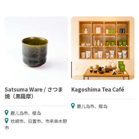
Satsuma Ware / さつま
Kagoshima Tea Café
焼（黒薩摩）
鹿儿岛市、樱岛
鹿儿岛市、樱岛
枕崎市、日置市、市来串木野
市