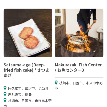
Satsuma-age (Deep-
Makurazaki Fish Center
fried fish cake) / さつま
/ お魚センター3
あげ
枕崎市、日置市、市来串木野
市
阿久根市、出水市、长岛町
鹿儿岛市、樱岛
枕崎市、日置市、市来串木野
市