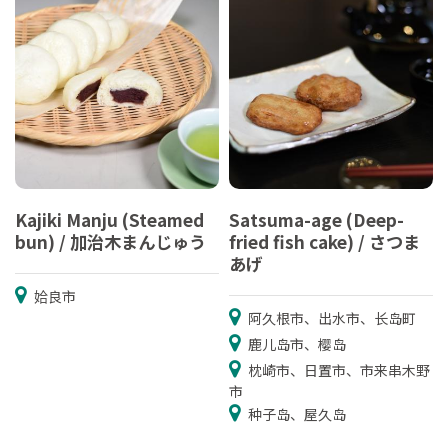
Kajiki Manju (Steamed
Satsuma-age (Deep-
bun) / 加治木まんじゅう
fried fish cake) / さつま
あげ
姶良市
阿久根市、出水市、长岛町
鹿儿岛市、樱岛
枕崎市、日置市、市来串木野
市
种子岛、屋久岛