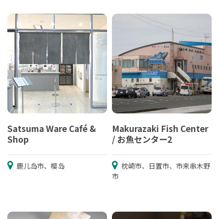
Satsuma Ware Café &
Makurazaki Fish Center
Shop
/ お魚センター2
鹿儿岛市、樱岛
枕崎市、日置市、市来串木野
市