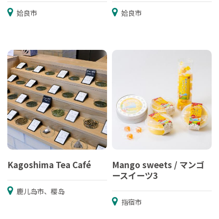
姶良市
姶良市
Kagoshima Tea Café
Mango sweets / マンゴ
ースイーツ3
鹿儿岛市、樱岛
指宿市