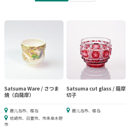
Satsuma Ware / さつま
Satsuma cut glass / 薩摩
焼（白薩摩）
切子
鹿儿岛市、樱岛
鹿儿岛市、樱岛
枕崎市、日置市、市来串木野
市