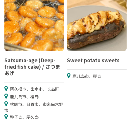
Satsuma-age (Deep-
Sweet potato sweets
fried fish cake) / さつま
あげ
鹿儿岛市、樱岛
阿久根市、出水市、长岛町
鹿儿岛市、樱岛
枕崎市、日置市、市来串木野
市
种子岛、屋久岛