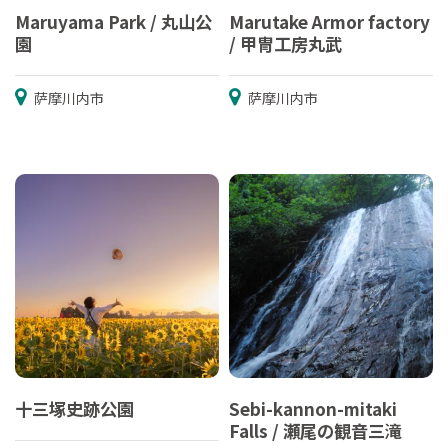
Maruyama Park / 丸山公
Marutake Armor factory
園
/ 甲冑工房丸武
萨摩川内市
萨摩川内市
十三塚史跡公園
Sebi-kannon-mitaki
Falls / 瀬尾の観音三滝