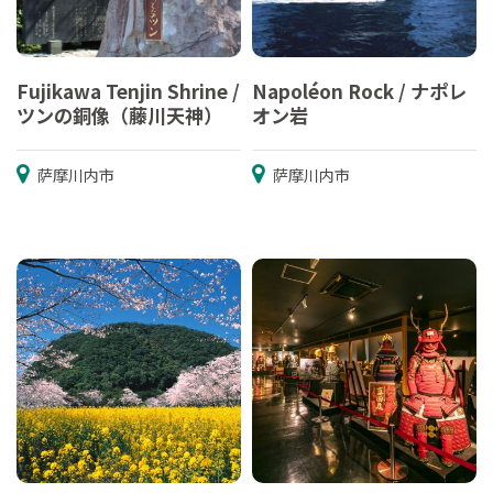
Fujikawa Tenjin Shrine /
Napoléon Rock / ナポレ
ツンの銅像（藤川天神）
オン岩
萨摩川内市
萨摩川内市