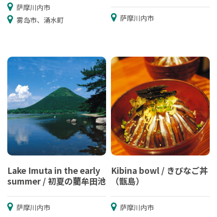
萨摩川内市
萨摩川内市
雾岛市、涌水町
Lake Imuta in the early
Kibina bowl / きびなご丼
summer / 初夏の藺牟田池
（甑島）
萨摩川内市
萨摩川内市