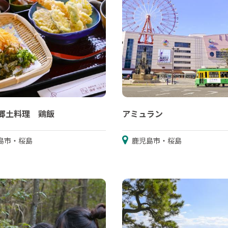
郷土料理 鶏飯
アミュラン
島市・桜島
鹿児島市・桜島