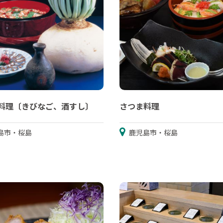
料理〔きびなご、酒すし〕
さつま料理
島市・桜島
鹿児島市・桜島