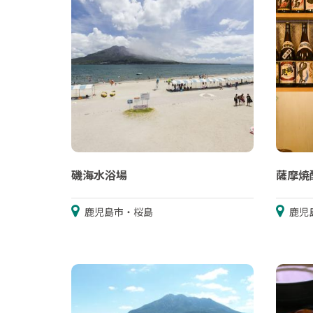
磯海水浴場
薩摩焼
鹿児島市・桜島
鹿児