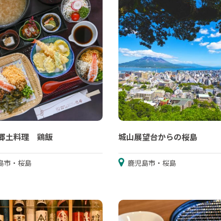
郷土料理 鶏飯
城山展望台からの桜島
島市・桜島
鹿児島市・桜島