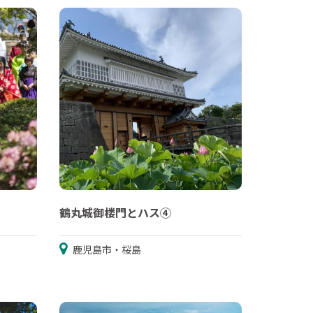
鶴丸城御楼門とハス④
鹿児島市・桜島