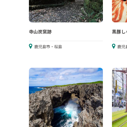
寺山炭窯跡
黒豚し
鹿児島市・桜島
鹿児