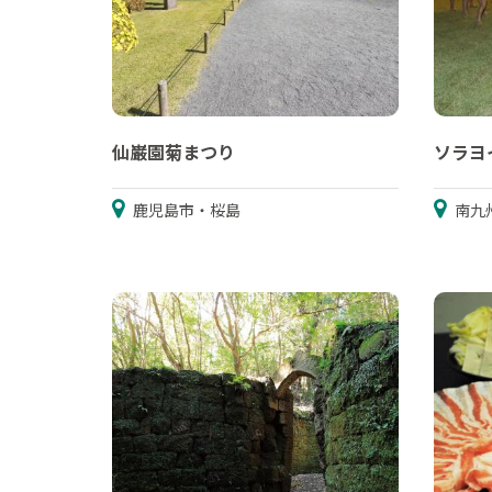
仙巌園菊まつり
ソラヨ
鹿児島市・桜島
南九