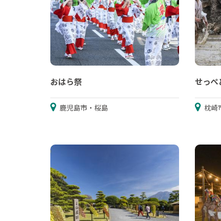
おはら祭
せっぺ
鹿児島市・桜島
枕崎