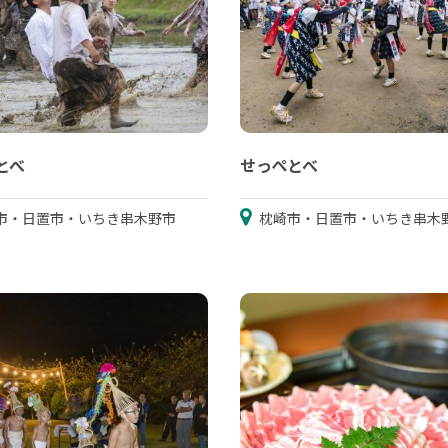
とべ
せっぺとべ
市・日置市・いちき串木野市
枕崎市・日置市・いちき串木