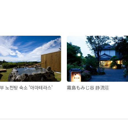
부 노천탕 숙소 '아마테라스'
霧島もみじ谷 静流荘