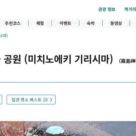
관광 정보
먹거
추천코스
체험
이벤트
숙박
동영상
시마)
 공원 (미치노에키 기리시마)
（霧島神
절경 명소 베스트 10