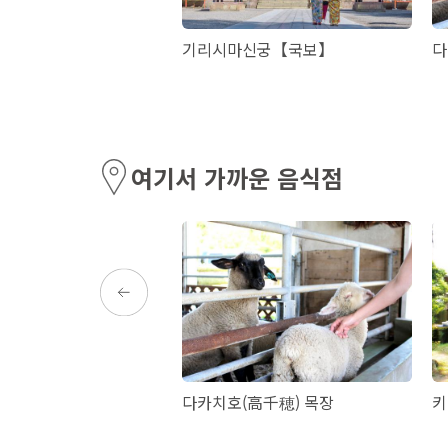
 도케츠(동굴)
기리시마신궁【국보】
다
여기서 가까운 음식점
나베
다카치호(高千穂) 목장
키