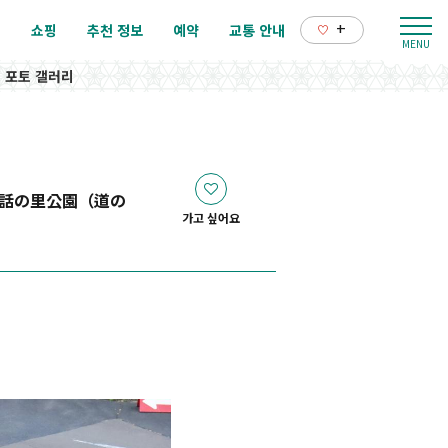
+
리
쇼핑
추천 정보
예약
교통 안내
포토 갤러리
話の里公園（道の
가고 싶어요