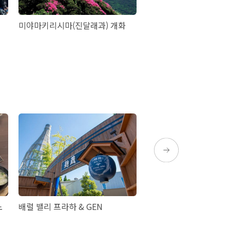
미야마키리시마(진달래과) 개화
가산
노
배럴 밸리 프라하 & GEN
고민가 토모코의 우타