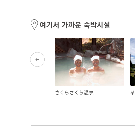
여기서 가까운 숙박시설
サイドホテル
さくらさくら温泉
부