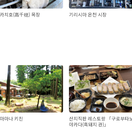
카치호(高千穂) 목장
기리시마 온천 시장
마마나 키친
산지직판 레스토랑 「구로부타
야카다(흑돼지 관)」