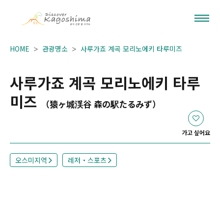
HOME
관광명소
사루가죠 계곡 모리노에키 타루미즈
사루가죠 계곡 모리노에키 타루
미즈
（猿ヶ城渓谷 森の駅たるみず）
가고 싶어요
오스미지역
레저・스포츠