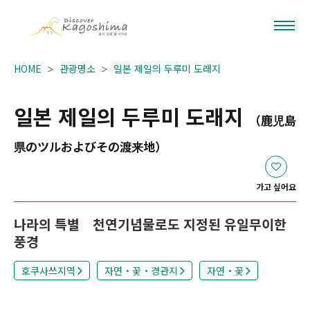
HOME
관광명소
일본 제일의 두루미 도래지
일본 제일의 두루미 도래지
（鹿児島
県のツルおよびその渡来地）
가고 싶어요
나라의 특별 천연기념물로도 지정된 유일무이한
풍경
호쿠사쓰지역
자연・꽃・경관지
자연・꽃