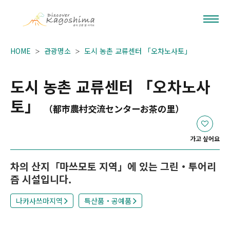
HOME
관광명소
도시 농촌 교류센터 「오차노사토」
도시 농촌 교류센터 「오차노사
토」
（都市農村交流センターお茶の里）
가고 싶어요
차의 산지「마쓰모토 지역」에 있는 그린・투어리
즘 시설입니다.
나카사쓰마지역
특산품・공예품