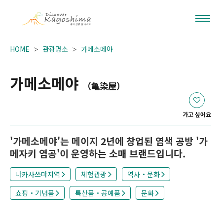
HOME
관광명소
가메소메야
가메소메야
（亀染屋）
가고 싶어요
'가메소메야'는 메이지 2년에 창업된 염색 공방 '가
메자키 염공'이 운영하는 소매 브랜드입니다.
나카사쓰마지역
체험관광
역사・문화
쇼핑・기념품
특산품・공예품
문화