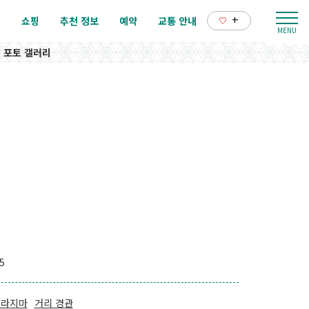
+
리
쇼핑
추천 정보
예약
교통 안내
포토 갤러리
5
쿠라지마
거리 경관