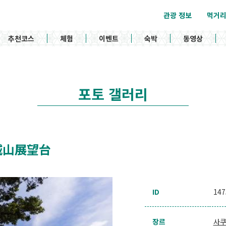
관광 정보
먹거
추천코스
체험
이벤트
숙박
동영상
포토 갤러리
/ 城山展望台
ID
147
장르
사