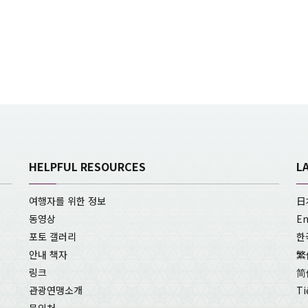
HELPFUL RESOURCES
L
여행자를 위한 정보
日
동영상
En
포토 갤러리
한
안내 책자
繁
링크
简
관광연맹소개
Ti