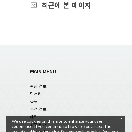
최근에 본 페이지
MAIN MENU
관광 정보
먹거리
쇼핑
추천 정보
예약
We use cookies on this site to enhance your user
교통 안내
experience. If you continue to browse, you accept the
use of cookies on our site. See our
cookies policy
for more