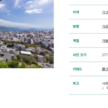
지역
가고
방향
가
계절
겨
사진 크기
17
키워드
鹿
비고
사용
」 