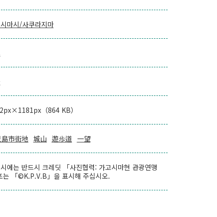
시마시/사쿠라지마
로
울
72px×1181px（864 KB）
児島市街地
城山
遊歩道
一望
시에는 반드시 크레딧 「사진협력: 가고시마현 관광연맹
또는 「©K.P.V.B」을 표시해 주십시오.