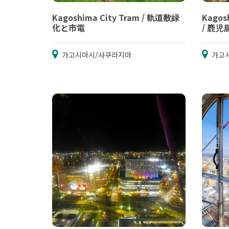
Kagoshima City Tram / 軌道敷緑
Kagosh
化と市電
/ 鹿
가고시마시/사쿠라지마
가고