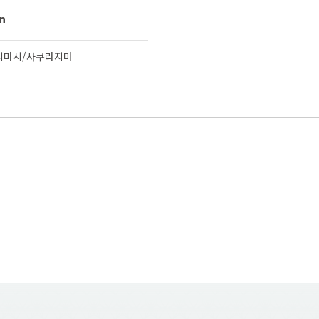
n
시마시/사쿠라지마