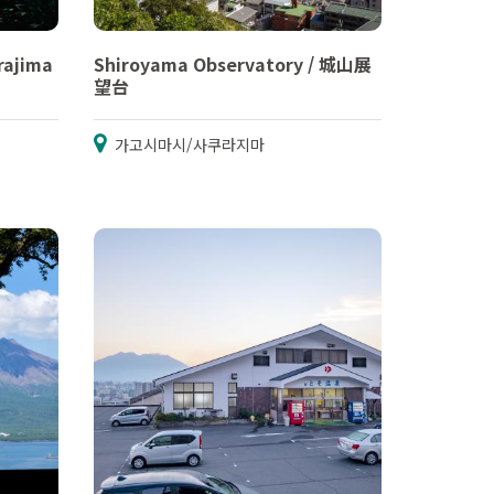
rajima
Shiroyama Observatory / 城山展
望台
가고시마시/사쿠라지마