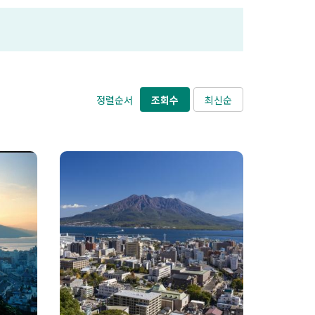
정렬순서
조회수
최신순