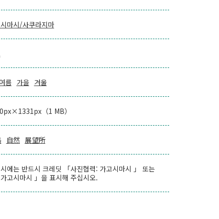
시마시/사쿠라지마
로
여름
가을
겨울
00px×1331px（1 MB）
島
自然
展望所
시에는 반드시 크레딧 「사진협력: 가고시마시 」 또는
가고시마시 」을 표시해 주십시오.