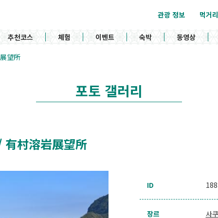
관광 정보
먹거
추천코스
체험
이벤트
숙박
동영상
溶岩展望所
포토 갤러리
ory / 有村溶岩展望所
ID
188
장르
사