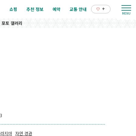
+
리
쇼핑
추천 정보
예약
교통 안내
포토 갤러리
3
쿠라지마
자연 경관