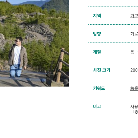
지역
가고
방향
가
계절
봄
사진 크기
20
키워드
桜
비고
사용
「©