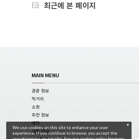
최근에 본 페이지
MAIN MENU
관광 정보
먹거리
쇼핑
추천 정보
예약
We use cookies on this site to enhance your user
교통 안내
experience. If you continue to browse, you accept the
use of cookies on our site. See our
cookies policy
for more