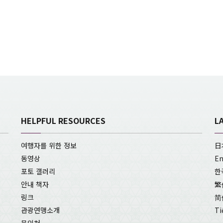
HELPFUL RESOURCES
L
여행자를 위한 정보
日
동영상
En
포토 갤러리
한
안내 책자
繁
링크
简
관광연맹소개
Ti