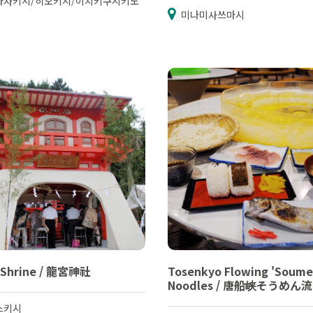
라자키시/히오키시/이치키쿠시키노
미나미사쓰마시
 Shrine / 龍宮神社
Tosenkyo Flowing 'Soume
Noodles / 唐船峡そうめん
스키시