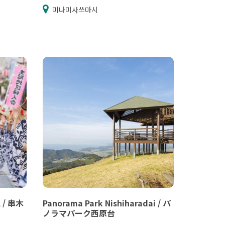
미나미사쓰마시
l / 串木
Panorama Park Nishiharadai / パ
ノラマパーク西原台