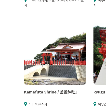
마쿠라자키시/히오키시/이치키쿠시키노
마쿠
시
시
Kamafuta Shrine / 釜蓋神社1
Ryugu
미나미큐슈시
이부