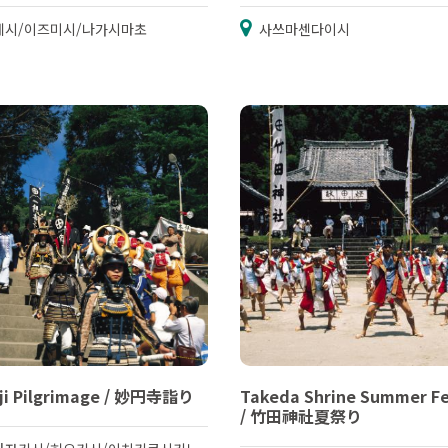
네시/이즈미시/나가시마초
사쓰마센다이시
ji Pilgrimage / 妙円寺詣り
Takeda Shrine Summer Fe
/ 竹田神社夏祭り