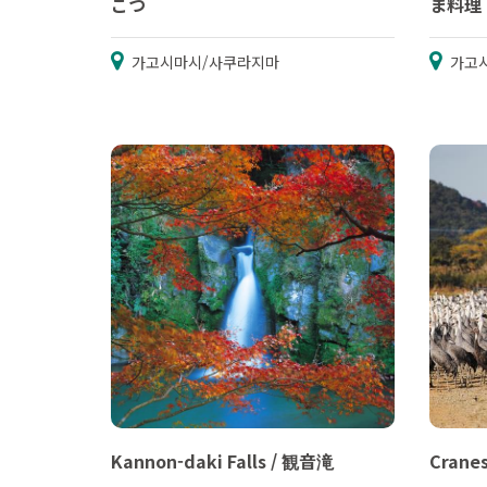
こつ
ま料理
가고시마시/사쿠라지마
가고
Kannon-daki Falls / 観音滝
Crane