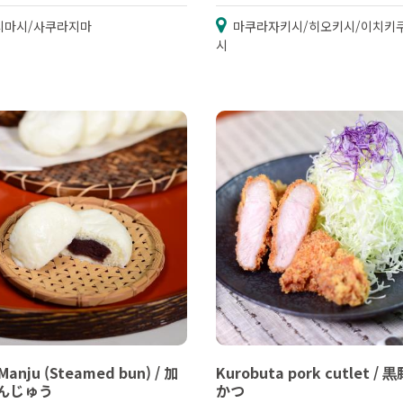
시마시/사쿠라지마
마쿠라자키시/히오키시/이치키
시
 Manju (Steamed bun) / 加
Kurobuta pork cutlet /
んじゅう
かつ