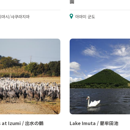
園
시마시/사쿠라지마
아마미 군도
s at Izumi / 出水の鶴
Lake Imuta / 藺牟田池