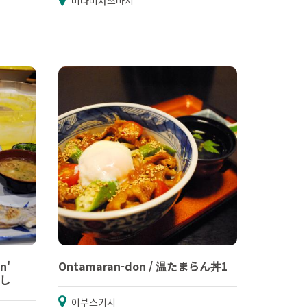
미나미사쓰마시
n'
Ontamaran-don / 温たまらん丼1
流し
이부스키시