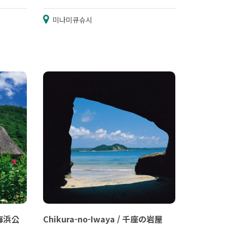
미나미큐슈시
浜海浜公
Chikura-no-Iwaya / 千座の岩屋