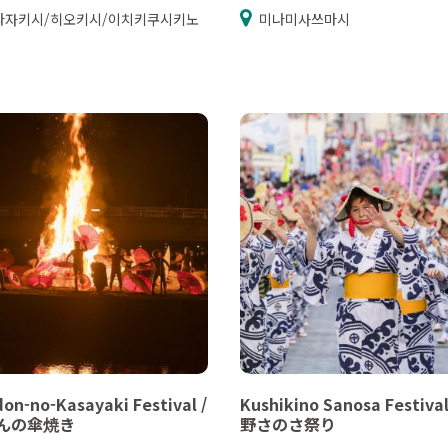
라자키시/히오키시/이치키쿠시키노
미나미사쓰마시
on-no-Kasayaki Festival /
Kushikino Sanosa Festiva
んの傘焼き
野さのさ祭り