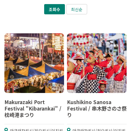
조회수
최신순
Makurazaki Port
Kushikino Sanosa
Festival "Kibarankai" /
Festival / 串木野さのさ祭
枕崎港まつり
り
마쿠라자키시/히오키시/이치키
마쿠라자키시/히오키시/이치키