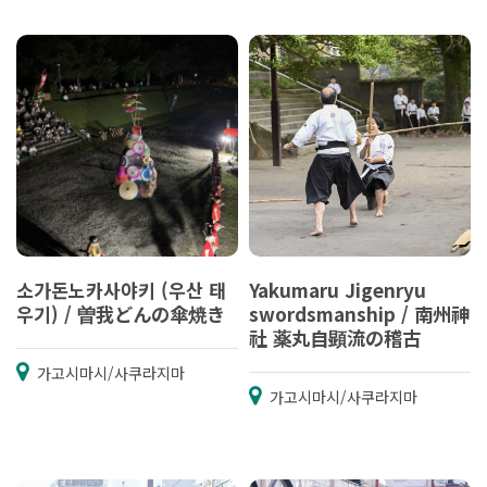
소가돈노카사야키 (우산 태
Yakumaru Jigenryu
우기) / 曽我どんの傘焼き
swordsmanship / 南州神
社 薬丸自顕流の稽古
가고시마시/사쿠라지마
가고시마시/사쿠라지마