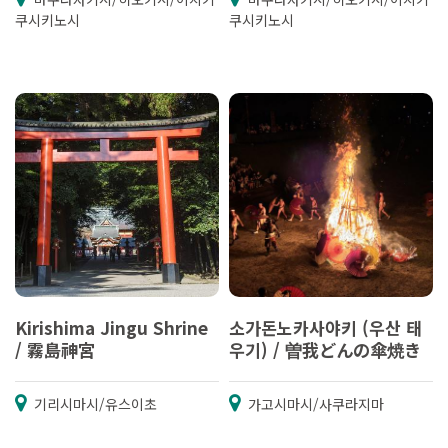
쿠시키노시
쿠시키노시
Kirishima Jingu Shrine
소가돈노카사야키 (우산 태
/ 霧島神宮
우기) / 曽我どんの傘焼き
기리시마시/유스이초
가고시마시/사쿠라지마