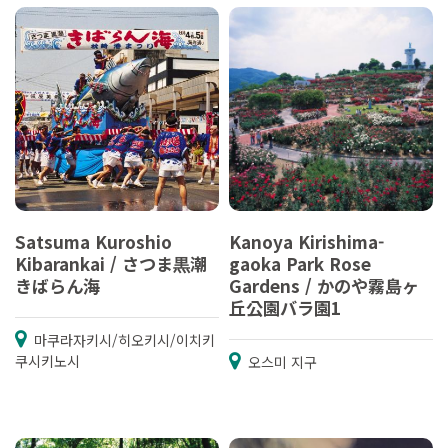
Satsuma Kuroshio
Kanoya Kirishima-
Kibarankai / さつま黒潮
gaoka Park Rose
きばらん海
Gardens / かのや霧島ヶ
丘公園バラ園1
마쿠라자키시/히오키시/이치키
쿠시키노시
오스미 지구