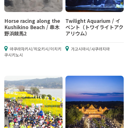
Horse racing along the
Twilight Aquarium / イ
Kushikino Beach / 串木
ベント（トワイライトアク
野浜競馬2
アリウム）
마쿠라자키시/히오키시/이치키
가고시마시/사쿠라지마
쿠시키노시