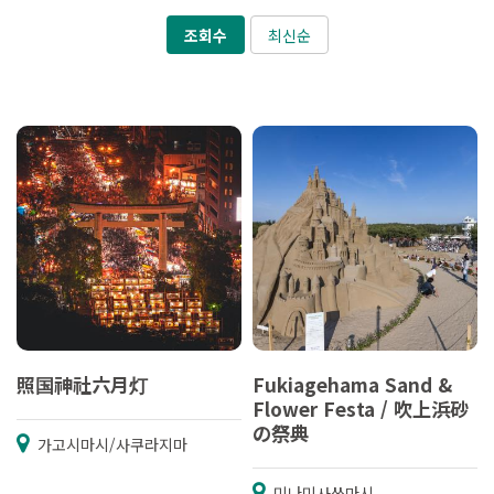
조회수
최신순
照国神社六月灯
Fukiagehama Sand &
Flower Festa / 吹上浜砂
の祭典
가고시마시/사쿠라지마
미나미사쓰마시