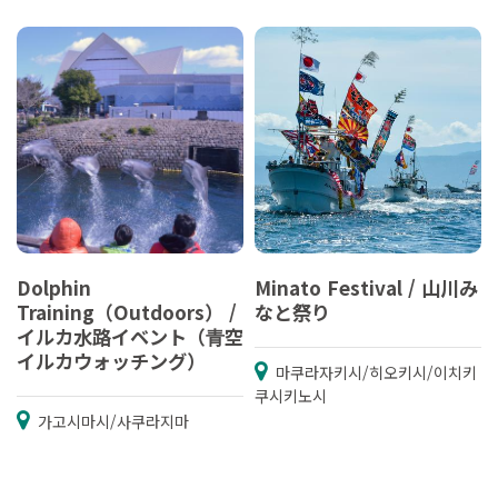
Dolphin
Minato Festival / 山川み
Training（Outdoors） /
なと祭り
イルカ水路イベント（青空
イルカウォッチング）
마쿠라자키시/히오키시/이치키
쿠시키노시
가고시마시/사쿠라지마