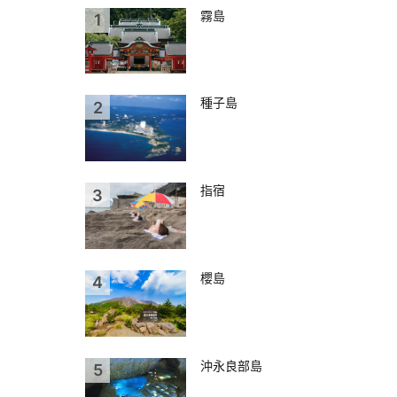
霧島
種子島
指宿
櫻島
沖永良部島