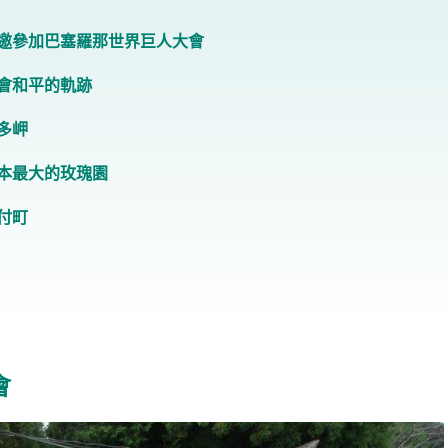
邀參加巴塞羅那世界巨人大會
會和平的軌跡
多岬
本最大的玫瑰園
付町
會