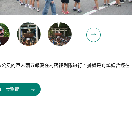
.85公尺的巨人彌五郎殿在村落裡列隊遊行。據說是有鎮護曾經在
。
進一步瀏覽