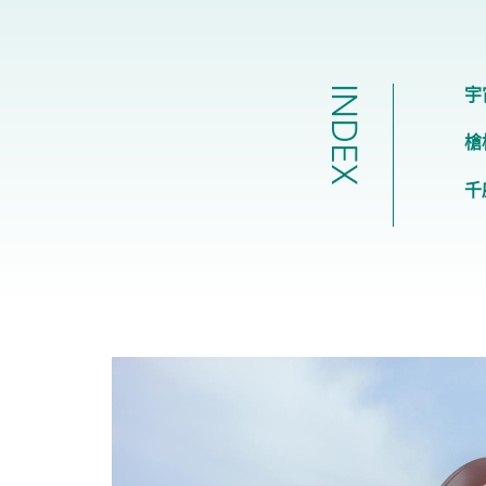
INDEX
宇
槍
千