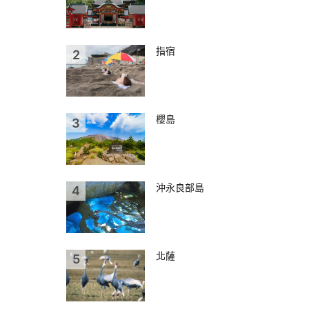
指宿
櫻島
沖永良部島
北薩