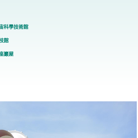
宙科學技術館
枝館
座巖屋