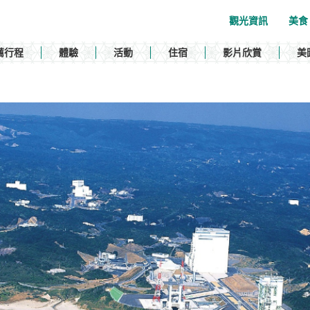
觀光資訊
美食
薦行程
體驗
活動
住宿
影片欣賞
美