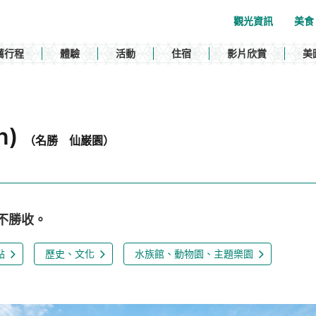
觀光資訊
美食
薦行程
體驗
活動
住宿
影片欣賞
美
n)
（名勝 仙巌園）
不勝收。
點
歷史、文化
水族館、動物園、主題樂園