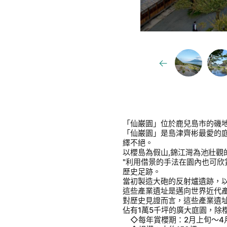
「仙巌園」位於鹿兒島市的磯地
「仙巌園」是島津齊彬最愛的
繹不絕。
以櫻島為假山,錦江灣為池壯觀
"利用借景的手法在園內也可
歷史足跡。
當初製造大砲的反射爐遺跡，
這些產業遺址是邁向世界近代
對歷史見證而言，這些產業遺址
佔有1萬5千坪的廣大庭園，除
◇每年賞櫻期：2月上旬～4