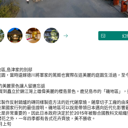
幻
區,島津家的別邸
庭園，當時遠嫁德川將軍家的篤姬也實際在這美麗的庭園生活過，至
的美麗景色讓人留連忘返
欣賞到矗立於錦江灣上雄偉美麗的櫻島景色。鹿兒島市的「磯地區」，
以製作反射鍋爐的磚同樣製造方法的近代薩摩燒，薩摩切子工廠的由
產業國家行列的最佳證明。磯地區可以說是帶領日本邁向近代化影響
是非常重要的，因此日本政府決定於於2015年被聯合國教科文組
櫻花之外，一年四季都有各式花卉齊放，美不勝收。
月上旬