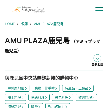
HOME
餐廳
AMU PLAZA鹿兒島
AMU PLAZA鹿兒島
（アミュプラザ
鹿児島）
景點收藏
與鹿兒島中央站無縫對接的購物中心
中薩摩地區
購物、伴手禮
特產品、工藝品
鄉土料理
黑豬料理
黑牛料理
雞肉料理
海鮮料理
咖啡
與小孩同行