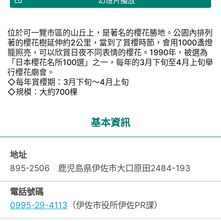
幻燈片播放
位於可一覽市區的山丘上，是著名的櫻花勝地。公園內排列
著的櫻花樹延伸約2公里，當到了賞櫻時節，會用1000盞燈
籠照亮，可以欣賞日夜不同表情的櫻花。1990年，被選為
「日本櫻花名所100選」之一，每年的3月下旬至4月上旬舉
行櫻花廟會。
◇每年賞櫻期：3月下旬～4月上旬
◇規模：大約700棵
基本資訊
地址
895-2506 鹿児島県伊佐市大口原田2484-193
電話號碼
0995-29-4113
（伊佐市役所伊佐PR課）