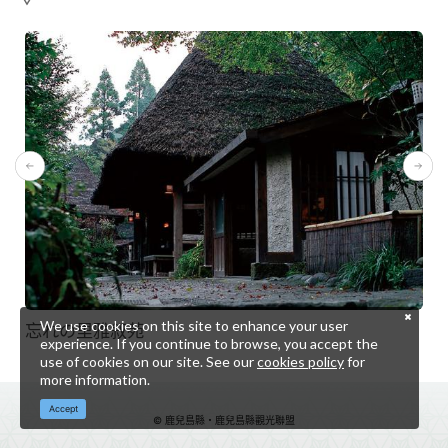
We use cookies on this site to enhance your user
忘れの里雅叙苑
experience. If you continue to browse, you accept the
use of cookies on our site. See our
cookies policy
for
more information.
Accept
© 鹿兒島縣・鹿兒島縣觀光聯盟