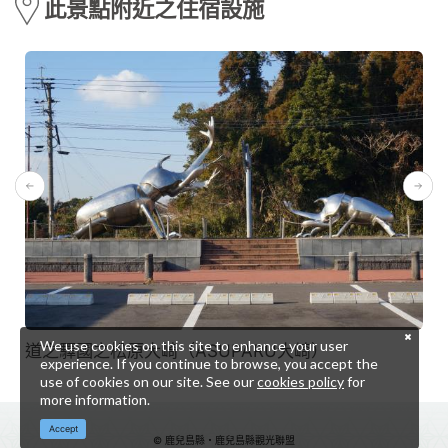
此景點附近之住宿設施
We use cookies on this site to enhance your user
道之驛國之松原大崎（ASUPARU大崎）
experience. If you continue to browse, you accept the
use of cookies on our site. See our
cookies policy
for
more information.
Accept
© 鹿兒島縣・鹿兒島縣觀光聯盟