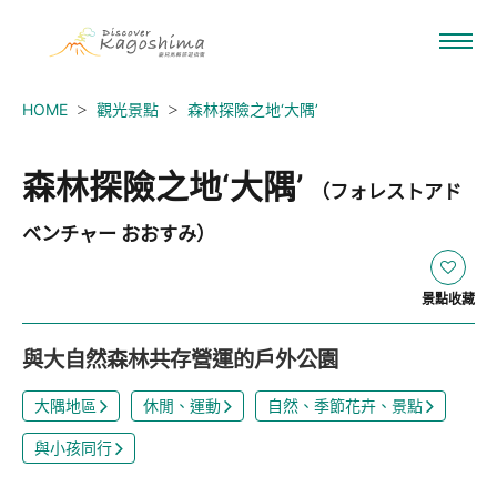
HOME
觀光景點
森林探險之地‘大隅’
森林探險之地‘大隅’
（フォレストアド
ベンチャー おおすみ）
景點收藏
與大自然森林共存營運的戶外公園
大隅地區
休閒、運動
自然、季節花卉、景點
與小孩同行