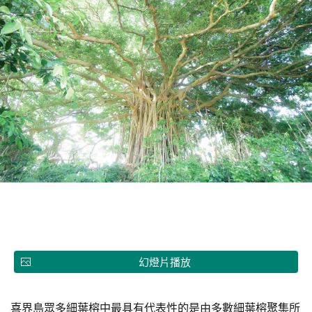
幻燈片播放
喜界島眾多細葉榕中最具有代表性的是由多數細葉榕聚集所