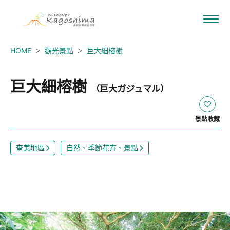
HOME
觀光景點
巨大細榕樹
巨大細榕樹
（巨大ガジュマル）
景點收藏
奄美地區
自然、季節花卉、景點