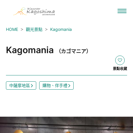
HOME
觀光景點
Kagomania
Kagomania
（カゴマニア）
景點收藏
中薩摩地區
購物、伴手禮