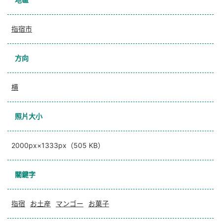
指宿市
方向
横
照片大小
2000px×1333px（505 KB）
關鍵字
指宿
お土産
マンゴー
お菓子