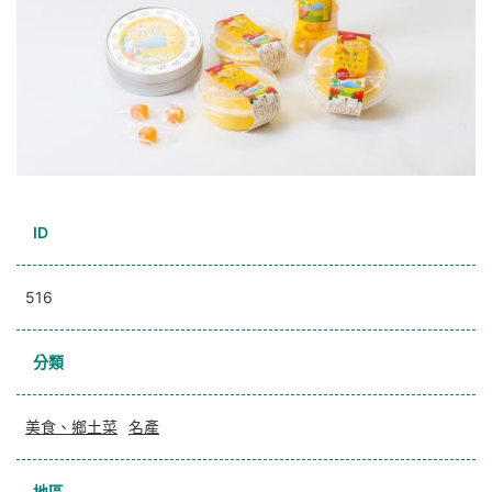
ID
516
分類
美食、鄉土菜
名產
地區