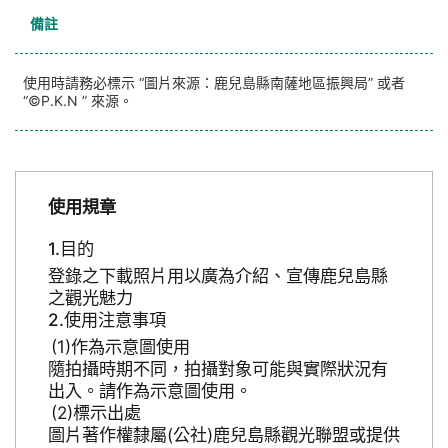
備註
使用時請務必標示 “圖片來源：鹿兒島縣南薩地區振興局” 或者
“©P.K.N ” 來源。
使用規章
目的
登錄之下載照片用以廣為介紹、宣傳鹿兒島縣
之觀光魅力
使用注意事項
作為示意圖使用
隨拍攝時期不同，拍攝對象可能與實際狀況有
出入。請作為示意圖使用。
標示出處
圖片著作權隸屬(公社)鹿兒島縣觀光聯盟或提供