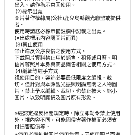
出入。請作為示意圖使用。
標示出處
圖片著作權隸屬(公社)鹿兒島縣觀光聯盟或提供
者。
使用時請務必標示備註欄中記載之出處。
(※出處標示內容隨圖片而異)
禁止使用
禁止違反公序良俗之使用方式。
下載圖片資料禁止用於銷售、租賃或月曆、明
信片等照片本身與商品銷售相關之使用方式。
編輯等經手方式
視使用目的，容許必要最低限度之編輯、裁
切。但針對與本縣觀光振興明顯無關之人物圖
片，禁止予以編輯、裁切。也禁止擴大、縮小
圖片，以致明顯損及圖片原有形象。
※經認定違反相關規定時，除立即勒令禁止使用
外，視內容不同，可能因侵害著作權而必須支
付損害賠償等。
※使用者應針對圖片使用負責。因使用圖片而導