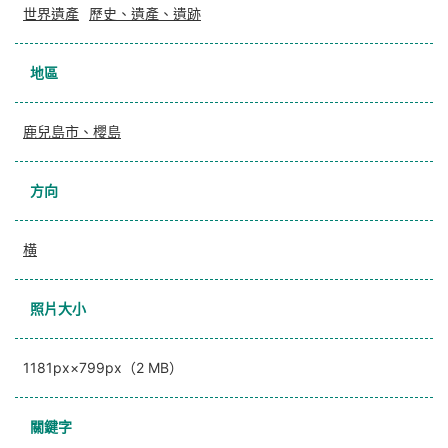
世界遺產
歷史、遺產、遺跡
地區
鹿兒島市、櫻島
方向
横
照片大小
1181px×799px（2 MB）
關鍵字