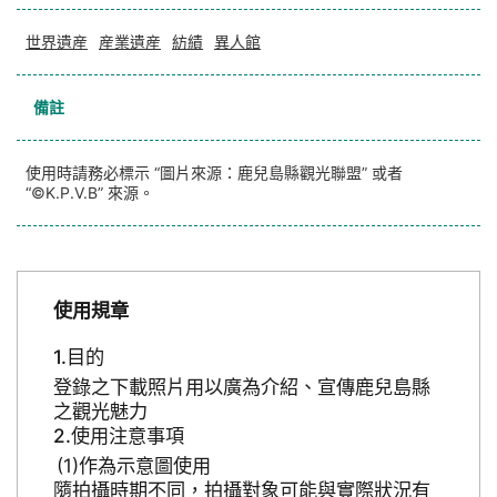
世界遺産
産業遺産
紡績
異人館
備註
使用時請務必標示 “圖片來源：鹿兒島縣觀光聯盟” 或者
“©K.P.V.B” 來源。
使用規章
目的
登錄之下載照片用以廣為介紹、宣傳鹿兒島縣
之觀光魅力
使用注意事項
作為示意圖使用
隨拍攝時期不同，拍攝對象可能與實際狀況有