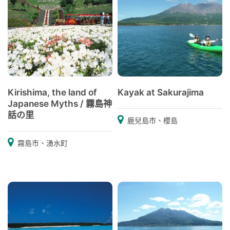
Kirishima, the land of
Kayak at Sakurajima
Japanese Myths / 霧島神
話の里
鹿兒島市、櫻島
霧島市、湧水町