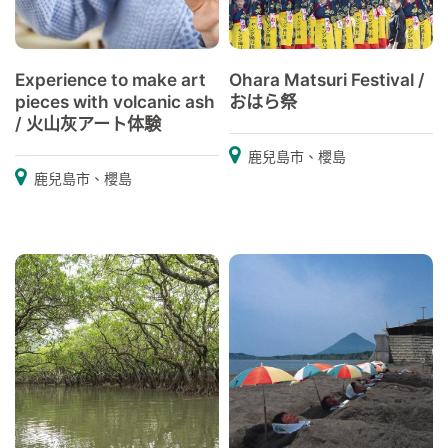
Experience to make art
Ohara Matsuri Festival /
pieces with volcanic ash
おはら祭
/ 火山灰アート体験
鹿兒島市、櫻島
鹿兒島市、櫻島