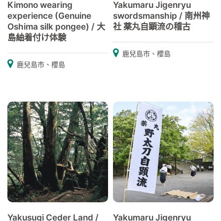
Kimono wearing
Yakumaru Jigenryu
experience (Genuine
swordsmanship / 南州神
Oshima silk pongee) / 大
社 薬丸自顕流の稽古
島紬着付け体験
鹿兒島市、櫻島
鹿兒島市、櫻島
Yakusugi Ceder Land /
Yakumaru Jigenryu