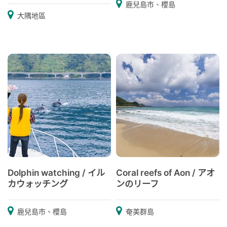
鹿兒島市、櫻島
大隅地區
Dolphin watching / イル
Coral reefs of Aon / アオ
カウォッチング
ンのリーフ
鹿兒島市、櫻島
奄美群島