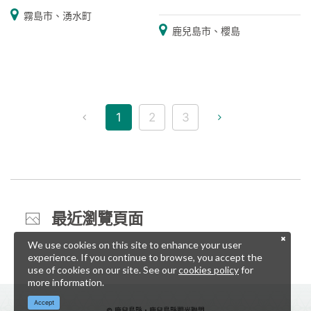
霧島市、湧水町
鹿兒島市、櫻島
1
2
3
最近瀏覽頁面
We use cookies on this site to enhance your user
experience. If you continue to browse, you accept the
use of cookies on our site. See our
cookies policy
for
more information.
Accept
© 鹿兒島縣・鹿兒島縣觀光聯盟