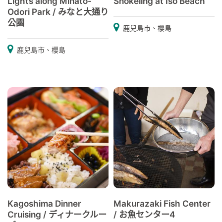
Lights along Minato-
Snokeling at Iso Beach
Odori Park / みなと大通り
公園
鹿兒島市、櫻島
鹿兒島市、櫻島
Kagoshima Dinner
Makurazaki Fish Center
Cruising / ディナークルー
/ お魚センター4